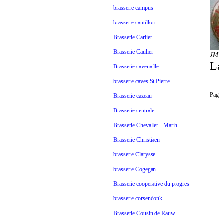
brasserie campus
brasserie cantillon
Brasserie Carlier
Brasserie Caulier
JM
L
Brasserie cavenaille
brasserie caves St Pierre
Pag
Brasserie cazeau
Brasserie centrale
Brasserie Chevalier - Marin
Brasserie Christiaen
brasserie Clarysse
brasserie Cogegan
Brasserie cooperative du progres
brasserie corsendonk
Brasserie Cousin de Rauw