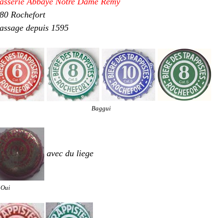
asserie Abbaye Notre Dame Remy
80 Rochefort
assage depuis 1595
Baggui
avec du liege
iOui