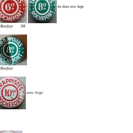
les deux avec liege
L Baufayt JM
 Baufayt
avec liege