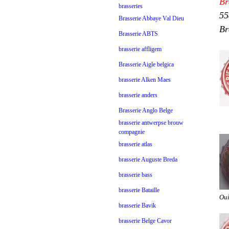
Br
brasseries
55
Brasserie Abbaye Val Dieu
Br
Brasserie ABTS
brasserie affligem
Brasserie Aigle belgica
brasserie Alken Maes
brasserie anders
Brasserie Anglo Belge
brasserie antwerpse brouw
compagnie
brasserie atlas
brasserie Auguste Breda
brasserie bass
brasserie Bataille
Ou
brasserie Bavik
brasserie Belge Cavor