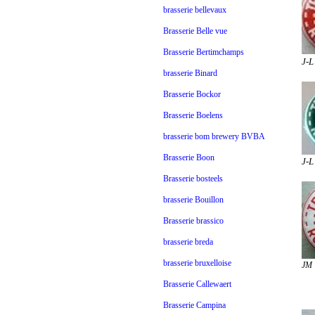
brasserie bellevaux
Brasserie Belle vue
Brasserie Bertimchamps
J-
brasserie Binard
Brasserie Bockor
Brasserie Boelens
brasserie bom brewery BVBA
Brasserie Boon
J-L
Brasserie bosteels
brasserie Bouillon
Brasserie brassico
brasserie breda
brasserie bruxelloise
JM
Brasserie Callewaert
Brasserie Campina