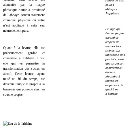
l’enceinte des
alimentée par la nappe
seules
abbayes
phréatique située à proximité
Trappistes.
de l’abbaye. Aucun traitement
chimique, physique ou autre
n’est appliqué à cette eau
Le logo qui
naturellement pure.
l’accompagne
garantit le
respect de
normes très
Quant à la levure, elle est
strictes. La
précieusement gardée et
fabrication des
conservée à l’abbaye. C’est
produits, ainsi
elle qui va permettre la
que la gestion
commerciale,
transformation des sucres en
doivent
alcool. Cette levure, ayant
répondre à
muté au fil du temps, est
toutes les
devenue unique et propre à la
exigences de
brasserie qui possède ainsi sa
qualité et
d’éthique.
souche propre.