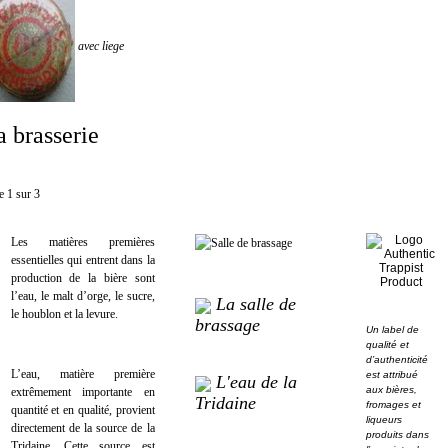
avec liege
a brasserie
e 1 sur 3
Les matières premières
essentielles qui entrent dans la
production de la bière sont
l’eau, le malt d’orge, le sucre,
La salle de
le houblon et la levure.
brassage
Un label de
qualité et
d’authenticité
L’eau, matière première
est attribué
L'eau de la
aux bières,
extrêmement importante en
Tridaine
fromages et
quantité et en qualité, provient
liqueurs
directement de la source de la
produits dans
Tridaine. Cette source est